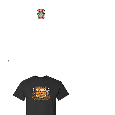
AZTECA FC
#TheRoseMethod